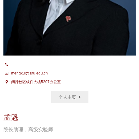
mengkui@sjtu.edu.cn
闵行校区软件大楼5207办公室
个人主页
孟魁
院长助理，高级实验师