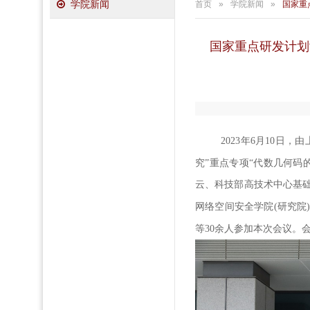
学院新闻
首页
»
学院新闻
»
国家重
国家重点研发计划
2023
年
6
月
1
0
日，由
究”重点专项“代数几何码
云
、科技部高技术中心基
网络空间安全学院
(研究院
等
3
0
余人参加本次会议。