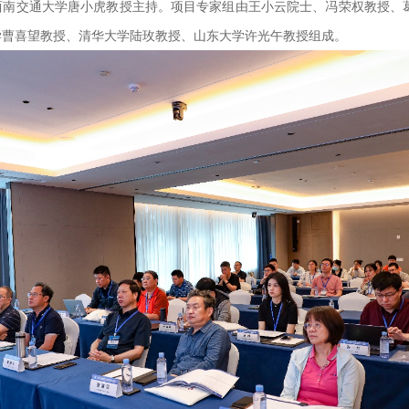
西南交通大学唐小虎教授主持。项目专家组由王小云院士、冯荣权教授、
学曹喜望教授、清华大学陆玫教授、山东大学许光午教授组成。