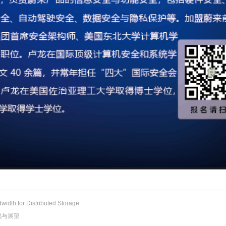
h for Distributed Storage
战与展望