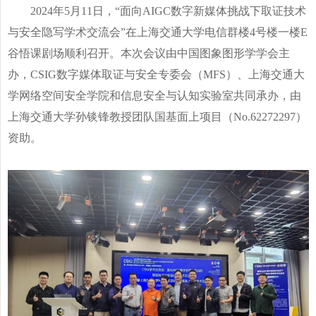
2024
年
5
月
11
日，“面向
AIGC
数字新媒体挑战下取证技术
与安全隐写学术交流会”在上海交通大学电信群楼
4
号楼一楼
E
谷悟课剧场顺利召开。本次会议由中国图象图形学学会主
办，
CSIG
数字媒体取证与安全专委会（
MFS
）、上海交通大
学网络空间安全学院和信息安全与认知实验室共同承办，由
上海交通大学孙锬锋教授团队国基面上项目（
No.62272297
）
资助。