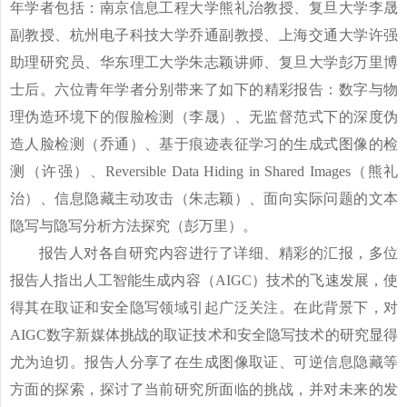
年学者包括：南京信息工程大学熊礼治教授、复旦大学李晟
副教授、杭州电子科技大学乔通副教授、上海交通大学许强
助理研究员、华东理工大学朱志颖讲师、复旦大学彭万里博
士后。六位青年学者分别带来了如下
的
精彩报告：数字与物
理伪造环境下的假脸检测（李晟）、无监督范式下的深度伪
造人脸检测（乔通）、基于痕迹表征学习的生成式图像的检
测（许强）、
Reversible Data Hiding in Shared Images
（熊礼
治）、信息隐藏主动攻击（朱志颖）、面向实际问题的文本
隐写与隐写分析方法探究（彭万里）。
报告人对各自研究内容进行了详细、精彩的汇报，多位
报告人指出人工智能生成内容（
AIGC
）技术的飞速发展，使
得其在取证和安全隐写领域引起广泛关注。在此背景下，对
AIGC
数字新媒体挑战的取证技术和安全隐写技术的研究显得
尤为迫切。报告人分享了在生成图像取证、可逆信息隐藏等
方面的探索，探讨了当前研究所面临的挑战，并对未来的发